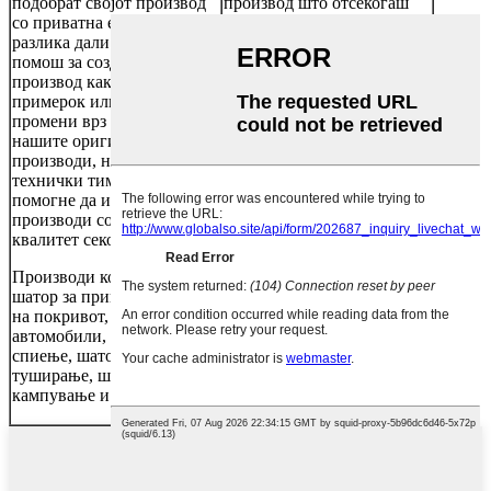
подобрат својот производ
производ што отсекогаш
со приватна етикета. Без
сте го замислувале.Од
разлика дали ви треба
технички тим кој
помош за создавање нов
гарантира дека вашите
производ како ваш
производи функционираат,
примерок или правите
до тимот за извори што ви
промени врз основа на
помага да ги реализирате
нашите оригинални
сите ваши визии за
производи, нашиот
етикетирање и пакување,
технички тим ќе ви
Аркадија ќе биде таму на
помогне да испорачате
секој чекор од патот.
производи со висок
OEM, ODM вклучуваат:
квалитет секој пат.
материјал, дизајн, пакет и
Производи кои покриваат:
така натаму.
шатор за приколка, шатор
на покривот, тенда за
автомобили, шпак, вреќа за
спиење, шатор за
туширање, шатор за
кампување и така натаму.