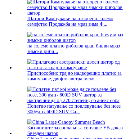
Шатори Кампување на отворено големо
семејство Продажба на мраз зима Ф...
на големо платно риболов крап бивви мраз
зимски риби...
Приспособено трајно надворешно платно за
кампување, двојно австралиско...
Попатно патување со повлекување без нозе
300gsm / 600D SUV Ca...
China Large Canopy летна плажа засолниште