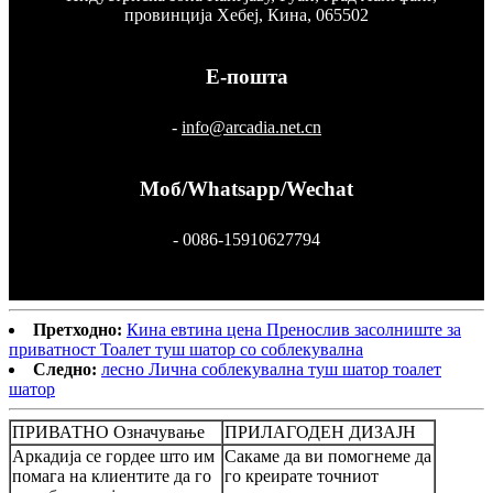
провинција Хебеј, Кина, 065502
Е-пошта
-
info@arcadia.net.cn
Моб/Whatsapp/Wechat
- 0086-15910627794
Претходно:
Кина евтина цена Пренослив засолниште за
приватност Тоалет туш шатор со соблекувална
Следно:
лесно Лична соблекувална туш шатор тоалет
шатор
ПРИВАТНО Означување
ПРИЛАГОДЕН ДИЗАЈН
Аркадија се гордее што им
Сакаме да ви помогнеме да
помага на клиентите да го
го креирате точниот