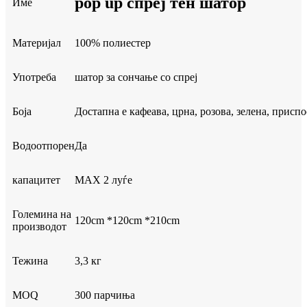
pop up спреј тен шатор
Име
Материјал
100% полиестер
Употреба
шатор за сончање со спреј
Боја
Достапна е кафеава, црна, розова, зелена, приспо
Водоотпорен
Да
капацитет
MAX 2 луѓе
Големина на
120cm *120cm *210cm
производот
Тежина
3,3 кг
MOQ
300 парчиња