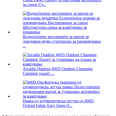
за сонце Су...
Водоотпорен засолниште за шатор за
дождовни муви суштински за преживување
...
Arcadia Outdoor 4WD Outdoor Changing
Camping тоалет ...
Рамка од алуминиумска легура од 600D
Oxford Fabric Easy Open O...