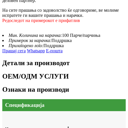
деловен партнер.
На сите прашања со задоволство ќе одговориме, ве молиме
испратете ги вашите прашања и нарачки.
Редоследот на примерокот е прифатлив
Мин. Количина на нарачка:
100 Парче/парчиња
Примерок за нарачка:
Поддршка
Прилагодено лого:
Поддршка
Прашај сега
Whatsapp
Е-пошта
Детали за производот
ОЕМ/ОДМ УСЛУГИ
Ознаки на производи
Спецификација