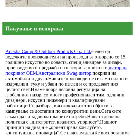
Пакување и испорака
Arcadia Camp & Outdoor Products Co., Ltd.
е еден од
водечките производители на производи за отворено со 15
годишно искуство во областа, специјализиран за дизајн,
производство и продажба на шатори за приколки,
шатор на
покривот OEM
,
Австралиски Swag шатор
,
покриви на
автомобили и друго.Нашите производи не се само силни и
издржливи, туку и убави по изглед и се продаваат низ
целиот свет.Имаме добра деловна репутација на
глобалниот пазар, со многу професионален тим, одлични
дизајнери, искусни инженери и квалификувани
работници.Се разбира, висококвалитетни објекти за
кампување се достапни по конкурентни цени.Сега сите
сакаат да ги задоволат вашите потреби.Нашата деловна
политика е „интегритет, квалитет, упорност“.Нашиот
принцип на дизајн е „ориентирана кон луѓето,
континуирана иновација“.Се надевам дека ќе воспоставиме