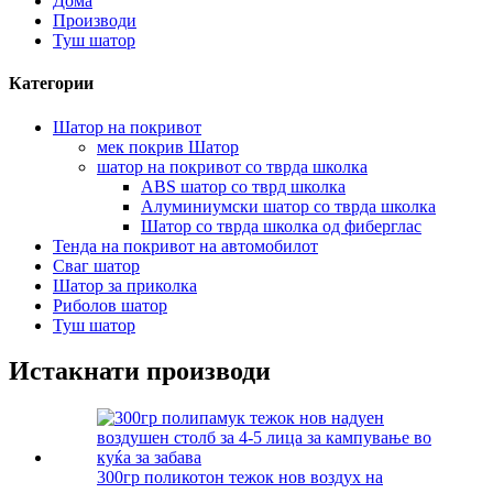
Дома
Производи
Туш шатор
Категории
Шатор на покривот
мек покрив Шатор
шатор на покривот со тврда школка
ABS шатор со тврд школка
Алуминиумски шатор со тврда школка
Шатор со тврда школка од фиберглас
Тенда на покривот на автомобилот
Сваг шатор
Шатор за приколка
Риболов шатор
Туш шатор
Истакнати производи
300гр поликотон тежок нов воздух на