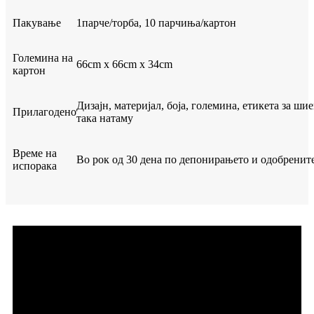
Пакување
1парче/торба, 10 парчиња/картон
Големина на
66cm x 66cm x 34cm
картон
Дизајн, материјал, боја, големина, етикета за ши
Прилагодено
така натаму
Време на
Во рок од 30 дена по депонирањето и одобрени
испорака