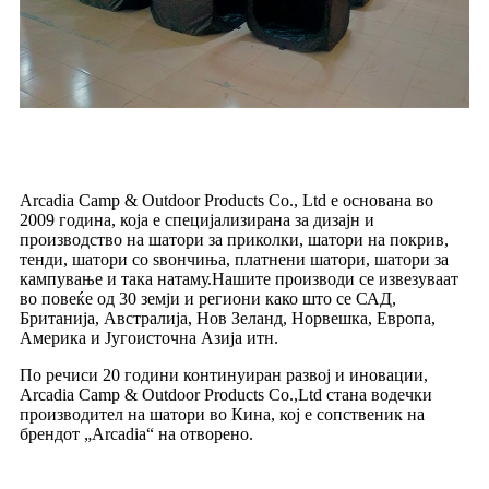
Arcadia Camp & Outdoor Products Co., Ltd е основана во
2009 година, која е специјализирана за дизајн и
производство на шатори за приколки, шатори на покрив,
тенди, шатори со ѕвончиња, платнени шатори, шатори за
кампување и така натаму.Нашите производи се извезуваат
во повеќе од 30 земји и региони како што се САД,
Британија, Австралија, Нов Зеланд, Норвешка, Европа,
Америка и Југоисточна Азија итн.
По речиси 20 години континуиран развој и иновации,
Arcadia Camp & Outdoor Products Co.,Ltd стана водечки
производител на шатори во Кина, кој е сопственик на
брендот „Arcadia“ на отворено.