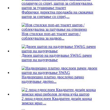
Фабрички директна продажба на скокачки
шатор за сончање со спреј,...
Нов стилски поп-ап тоалет шатор /
соблекувална за надвор...
Двоен шатор на надувување SWAG рачен
шатор на надувување
Надворешно платно двослојно рачно
надувување двојно...
2 лица еднослоен Квадратен дизајн коцка
зимски мраз ...