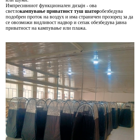
Импресивниот функционален дизајн - ова
светло
кампување приватност туш шатор
обезбедува
подобрен проток на воздух и има страничен прозорец за да
се овозможи видливост надвор и сепак обезбедува јавна
приватност на кампување или плажа.