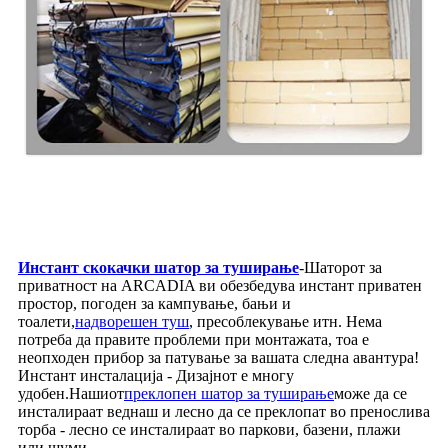
Инстант скокачки шатор за туширање
-Шаторот за
приватност на ARCADIA ви обезбедува инстант приватен
простор, погоден за кампување, бањи и
тоалети,
надворешен туш
, пресоблекување итн. Нема
потреба да правите проблеми при монтажата, тоа е
неопходен прибор за патување за вашата следна авантура!
Инстант инсталација - Дизајнот е многу
удобен.Нашиот
преклопен шатор за туширање
може да се
инсталираат веднаш и лесно да се преклопат во пренослива
торба - лесно се инсталираат во паркови, базени, плажи
или шуми.