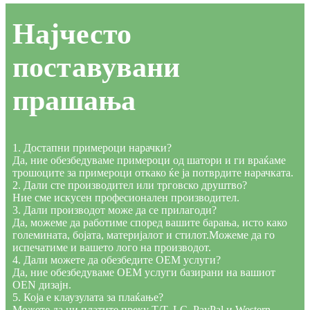
Најчесто
поставувани
прашања
1. Достапни примероци нарачки?
Да, ние обезбедуваме примероци од шатори и ги враќаме
трошоците за примероци откако ќе ја потврдите нарачката.
2. Дали сте производител или трговско друштво?
Ние сме искусен професионален производител.
3. Дали производот може да се прилагоди?
Да, можеме да работиме според вашите барања, исто како
големината, бојата, материјалот и стилот.Можеме да го
испечатиме и вашето лого на производот.
4. Дали можете да обезбедите OEM услуги?
Да, ние обезбедуваме OEM услуги базирани на вашиот
OEN дизајн.
5. Која е клаузулата за плаќање?
Можете да ни платите преку T/T, LC, PayPal и Western