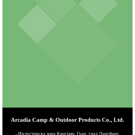
Arcadia Camp & Outdoor Products Co., Ltd.
- Индустриска зона Кангјаву, Гуан, град Лангфанг,