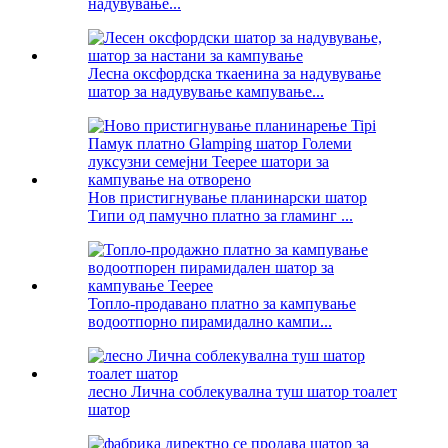
надувување...
Лесна оксфордска ткаенина за надувување
шатор за надувување кампување...
Нов пристигнување планинарски шатор
Типи од памучно платно за гламинг ...
Топло-продавано платно за кампување
водоотпорно пирамидално кампи...
лесно Лична соблекувална туш шатор тоалет
шатор