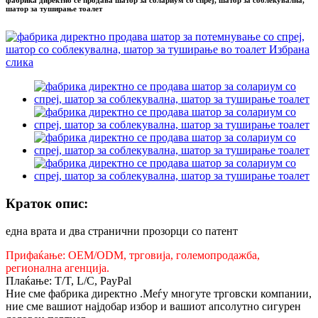
фабрика директно се продава шатор за солариум со спреј, шатор за соблекувална,
шатор за туширање тоалет
Краток опис:
една врата и два странични прозорци со патент
Прифаќање: OEM/ODM, трговија, големопродажба,
регионална агенција.
Плаќање: T/T, L/C, PayPal
Ние сме фабрика директно .Меѓу многуте трговски компании,
ние сме вашиот најдобар избор и вашиот апсолутно сигурен