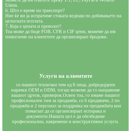
Union.
6. Што е време на транспорт?
Ние ќе ви ја испратиме стоката веднаш по добивањето на
целосната исплата.
7. Која е цената и превозот?
Тоа може да биде FOB, CFR и CIF цени, можеме да им
помогнеме на клиентите да организираат бродови.
Услуги на клиентите
со нашиот технички тим од 8 лица, добредојдени
нарачки OEM и ODM, тогаш можеме да го направиме
вашиот цртеж, примерок.Освен тоа, го имаме нашиот
професионален тим за продажба, со 6 продавачи, 2 по
продажба и 2 персонал за поддршка на продажбата кои
помагаат да се организираат испорака и
документи.Нашата цел е да обезбедиме
професионални, навремени и конструктивни услуги.