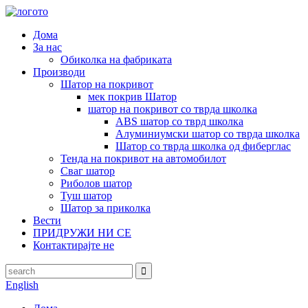
Дома
За нас
Обиколка на фабриката
Производи
Шатор на покривот
мек покрив Шатор
шатор на покривот со тврда школка
ABS шатор со тврд школка
Алуминиумски шатор со тврда школка
Шатор со тврда школка од фиберглас
Тенда на покривот на автомобилот
Сваг шатор
Риболов шатор
Туш шатор
Шатор за приколка
Вести
ПРИДРУЖИ НИ СЕ
Контактирајте не
English